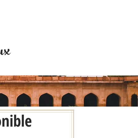
ux
onible