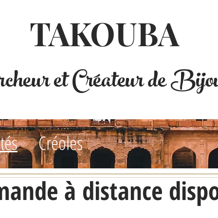
TAKOUBA
cheur et Créateur de Bijo
tés
Créoles
ande à distance disp